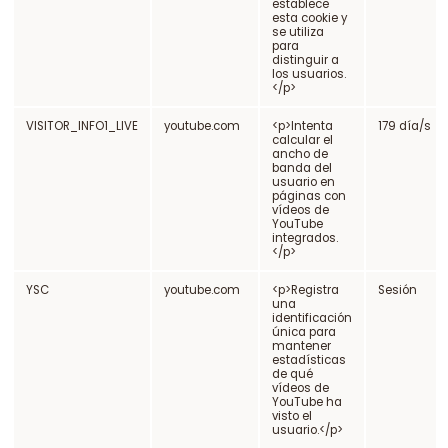
establece
esta cookie y
se utiliza
para
distinguir a
los usuarios.
</p>
VISITOR_INFO1_LIVE
youtube.com
<p>Intenta
179 día/s
calcular el
ancho de
banda del
usuario en
páginas con
vídeos de
YouTube
integrados.
</p>
YSC
youtube.com
<p>Registra
Sesión
una
identificación
única para
mantener
estadísticas
de qué
vídeos de
YouTube ha
visto el
usuario.</p>