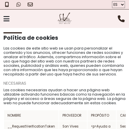
EL AGROTURISMO
INICIO
> POLÍTICA DE COOKIES
Política de cookies
HABITACIONES
Las cookies de este sitio web se usan para personalizar el
contenido y los anuncios, ofrecer funciones de redes sociales y
analizar el tráfico. Además, compartimos información sobre el
EL QUESO
uso que haga del sitio web con nuestros partners de redes
sociales, publicidad y análisis web, quienes pueden combinarla
con otra información que les haya proporcionado o que hayan
recopilado a partir del uso que haya hecho de sus servicios.
FOTOS
NECESARIAS
BONO REGALO
Las cookies necesarias ayudan a hacer una página web
utilizable activando funciones básicas como la navegación en la
página y el acceso a áreas seguras de la página web. La página
CONÓCENOS
web no puede funcionar adecuadamente sin estas cookies.
LOCALIZACIÓN
NOMBRE
PROVEEDOR
PROPÓSITO
CADU
CONTACTO
__RequestVerificationToken
Son Vives
<p>Ayuda a
Sesi