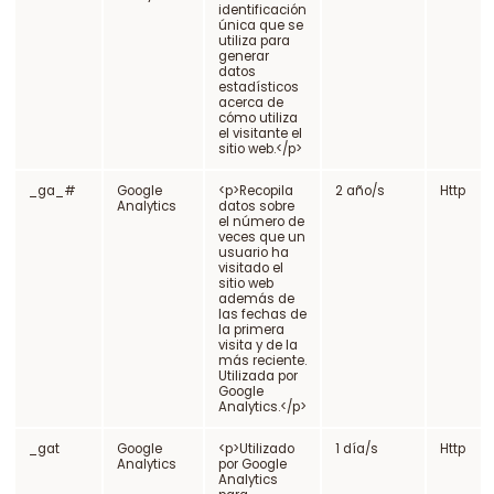
identificación
única que se
utiliza para
generar
datos
estadísticos
acerca de
cómo utiliza
el visitante el
sitio web.</p>
_ga_#
Google
<p>Recopila
2 año/s
Http
Analytics
datos sobre
el número de
veces que un
usuario ha
visitado el
sitio web
además de
las fechas de
la primera
visita y de la
más reciente.
Utilizada por
Google
Analytics.</p>
_gat
Google
<p>Utilizado
1 día/s
Http
Analytics
por Google
Analytics