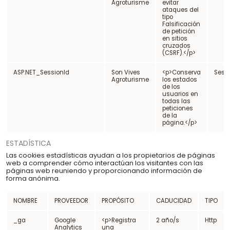
Agroturisme
evitar
ataques del
tipo
Condiciones y garantías
Falsificación
de petición
Avisos legales
en sitios
cruzados
Política de privacidad
(CSRF).</p>
Política de cookies
ASP.NET_SessionId
Son Vives
<p>Conserva
Sesi
Agroturisme
los estados
Mapa web
de los
usuarios en
todas las
peticiones
de la
página.</p>
ESTADÍSTICA
Las cookies estadísticas ayudan a los propietarios de páginas
web a comprender cómo interactúan los visitantes con las
páginas web reuniendo y proporcionando información de
forma anónima.
NOMBRE
PROVEEDOR
PROPÓSITO
CADUCIDAD
TIPO
_ga
Google
<p>Registra
2 año/s
Http
Analytics
una