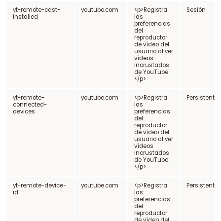
yt-remote-cast-
youtube.com
<p>Registra
Sesión
installed
las
preferencias
del
reproductor
de vídeo del
usuario al ver
vídeos
incrustados
de YouTube.
</p>
yt-remote-
youtube.com
<p>Registra
Persistente
connected-
las
devices
preferencias
del
reproductor
de vídeo del
usuario al ver
vídeos
incrustados
de YouTube.
</p>
yt-remote-device-
youtube.com
<p>Registra
Persistente
id
las
preferencias
del
reproductor
de vídeo del