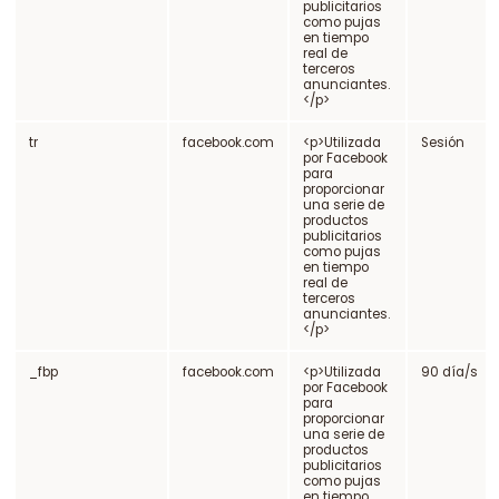
publicitarios
como pujas
en tiempo
real de
terceros
anunciantes.
</p>
tr
facebook.com
<p>Utilizada
Sesión
por Facebook
para
proporcionar
una serie de
productos
publicitarios
como pujas
en tiempo
real de
terceros
anunciantes.
</p>
_fbp
facebook.com
<p>Utilizada
90 día/s
por Facebook
para
proporcionar
una serie de
productos
publicitarios
como pujas
en tiempo