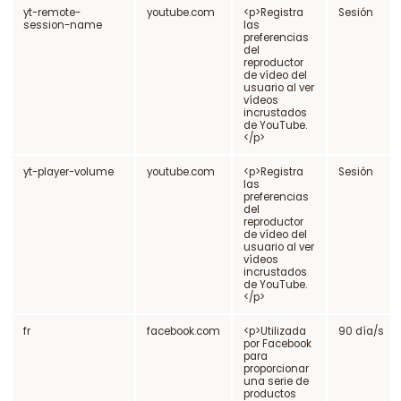
yt-remote-
youtube.com
<p>Registra
Sesión
session-name
las
preferencias
del
reproductor
de vídeo del
usuario al ver
vídeos
incrustados
de YouTube.
</p>
yt-player-volume
youtube.com
<p>Registra
Sesión
las
preferencias
del
reproductor
de vídeo del
usuario al ver
vídeos
incrustados
de YouTube.
</p>
fr
facebook.com
<p>Utilizada
90 día/s
por Facebook
para
proporcionar
una serie de
productos