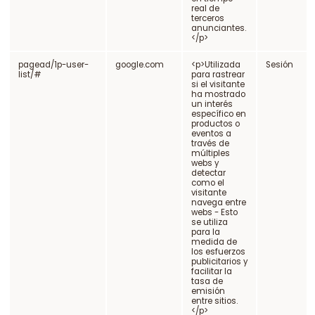
real de
terceros
anunciantes.
</p>
pagead/1p-user-
google.com
<p>Utilizada
Sesión
list/#
para rastrear
si el visitante
ha mostrado
un interés
específico en
productos o
eventos a
través de
múltiples
webs y
detectar
como el
visitante
navega entre
webs - Esto
se utiliza
para la
medida de
los esfuerzos
publicitarios y
facilitar la
tasa de
emisión
entre sitios.
</p>