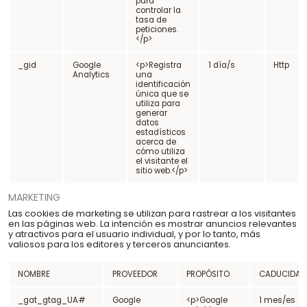
para
controlar la
tasa de
peticiones.
</p>
_gid
Google
<p>Registra
1 día/s
Http
Analytics
una
identificación
única que se
utiliza para
generar
datos
estadísticos
acerca de
cómo utiliza
el visitante el
sitio web.</p>
MARKETING
Las cookies de marketing se utilizan para rastrear a los visitantes
en las páginas web. La intención es mostrar anuncios relevantes
y atractivos para el usuario individual, y por lo tanto, más
valiosos para los editores y terceros anunciantes.
NOMBRE
PROVEEDOR
PROPÓSITO
CADUCIDAD
_gat_gtag_UA#
Google
<p>Google
1 mes/es