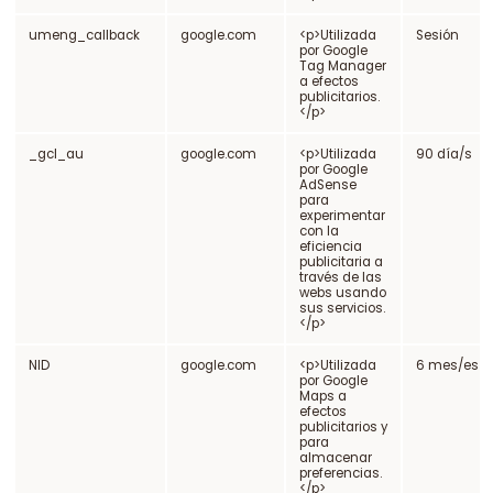
umeng_callback
google.com
<p>Utilizada
Sesión
por Google
Tag Manager
a efectos
publicitarios.
</p>
_gcl_au
google.com
<p>Utilizada
90 día/s
por Google
AdSense
para
experimentar
con la
eficiencia
publicitaria a
través de las
webs usando
sus servicios.
</p>
NID
google.com
<p>Utilizada
6 mes/es
por Google
Maps a
efectos
publicitarios y
para
almacenar
preferencias.
</p>