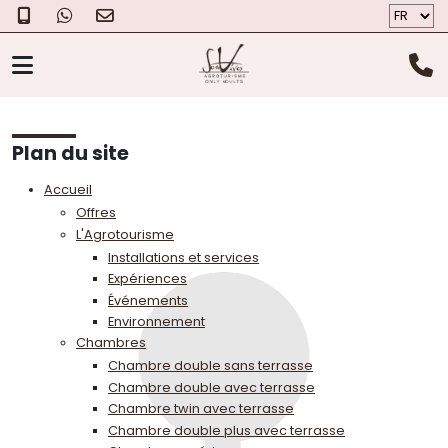
L'AGROTOURISME
CHAMBRES
Plan du site
Accueil
LE FROMAGE
Offres
L'Agrotourisme
Installations et services
PHOTOS
Expériences
Événements
BON CADEAU
Environnement
Chambres
À PROPOS DE NOUS
Chambre double sans terrasse
LOCALISATION
Chambre double avec terrasse
Chambre twin avec terrasse
CONTACT
Chambre double plus avec terrasse