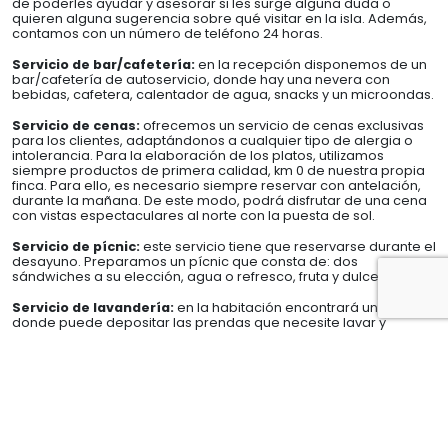
de poderles ayudar y asesorar si les surge alguna duda o
quieren alguna sugerencia sobre qué visitar en la isla. Además,
contamos con un número de teléfono 24 horas.
Servicio de bar/cafetería:
en la recepción disponemos de un
bar/cafetería de autoservicio, donde hay una nevera con
bebidas, cafetera, calentador de agua, snacks y un microondas.
Servicio de cenas:
ofrecemos un servicio de cenas exclusivas
para los clientes, adaptándonos a cualquier tipo de alergia o
intolerancia. Para la elaboración de los platos, utilizamos
siempre productos de primera calidad, km 0 de nuestra propia
finca. Para ello, es necesario siempre reservar con antelación,
durante la mañana. De este modo, podrá disfrutar de una cena
con vistas espectaculares al norte con la puesta de sol.
Servicio de pícnic:
este servicio tiene que reservarse durante el
desayuno. Preparamos un pícnic que consta de: dos
sándwiches a su elección, agua o refresco, fruta y dulce.
Servicio de lavandería:
en la habitación encontrará una cesta,
donde puede depositar las prendas que necesite lavar y
planchar.
Servicio de limpieza:
limpieza de las habitaciones diaria,
desde las 9:30h hasta las 13:30h. El cambio de la ropa de cama
se realiza cada tres días o según necesidad y, las toallas se
cambian bajo petición.