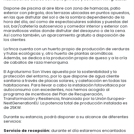
Dispone de piscina al aire libre con zona de hamacas, patio
exterior con pérgola, dos terrazas ubicadas en puntos opuestos,
en las que disfrutar del sol o de la sombra dependiendo de la
hora del día, así como de espectaculares salidas y puestas del
sol, bar/cafetería autoservicio y comedor interior y exterior con
maravillosas vistas donde disfrutar del desayuno o de la cena.
Así como también, un aparcamiento gratuito a disposición de
los clientes.
La finca cuenta con un huerto propio de producción de verduras
y frutas ecológicas y, otro huerto de plantas aromáticas.
Además, se dedica a la producción propia de queso y a la cría
de caballos de raza menorquina.
El Agroturismo Son Vives apuesta por la sostenibilidad y la
protección del entorno, por lo que dispone de agua cliente
sanitaria a través de placas solares, y calefacción en todas las
habitaciones. Para llevar a cabo la instalación fotovoltaica por
autoconsumo con excedentes, nos hemos acogido al
programa de incentivos del Plan de Recuperación,
Transformación y Resiliencia, financiado por la Unión Europea-
NextGenerationEU. La potencia total de producción instalada es
de 25KW.
Durante su estancia, podrá disponer a su alcance de diferentes
servicios:
Servicio de recepción:
durante el día estaremos encantados