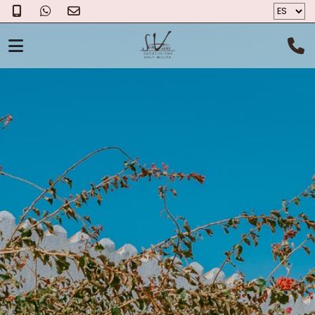
EL AGROTURISMO
HABITACIONES
EL QUESO
FOTOS
BONO REGALO
CONÓCENOS
LOCALIZACIÓN
CONTACTO