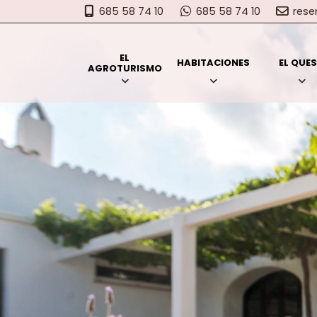
685 58 74 10
685 58 74 10
res
EL
HABITACIONES
EL QUE
AGROTURISMO