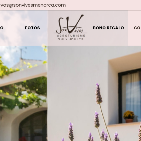
ervas@sonvivesmenorca.com
SO
FOTOS
BONO REGALO
CO