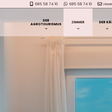
685 58 74 10
685 58 74 10
res
DER
ZIMMER
DER KÄ
AGROTOURISMUS