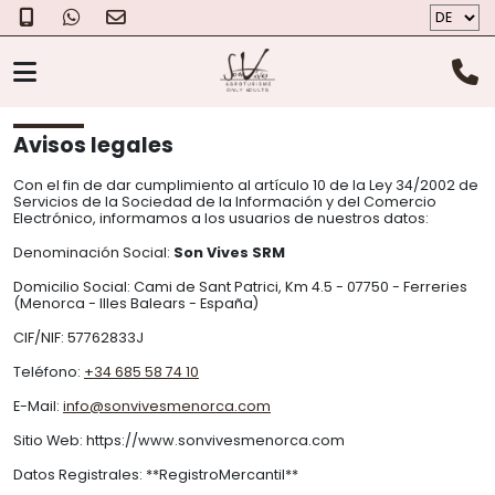
DER AGROTOURISMUS
STARTSEITE
> RECHTLICHE HINWEISE
Avisos legales
ZIMMER
Con el fin de dar cumplimiento al artículo 10 de la Ley 34/2002 de
Servicios de la Sociedad de la Información y del Comercio
Electrónico, informamos a los usuarios de nuestros datos:
DER KÄSE
Denominación Social:
Son Vives SRM
Domicilio Social: Cami de Sant Patrici, Km 4.5 - 07750 - Ferreries
FOTOS
(Menorca - Illes Balears - España)
CIF/NIF: 57762833J
GESCHENKGUTSCHEIN
Teléfono:
+34 685 58 74 10
ÜBER UNS
E-Mail:
info@sonvivesmenorca.com
STANDORT
Sitio Web: https://www.sonvivesmenorca.com
KONTAKT
Datos Registrales: **RegistroMercantil**