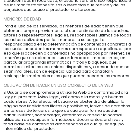
situación real. En todo caso, el Usuario será el único responsable
de las manifestaciones falsas o inexactas que realice y de los
perjuicios que cause al prestador o a terceros.
MENORES DE EDAD
Para el uso de los servicios, los menores de edad tienen que
obtener siempre previamente el consentimiento de los padres,
tutores o representantes legales, responsables últimos de todos
los actos realizados por los menores a su cargo. La
responsabilidad en la determinación de contenidos concretos a
los cuales acceden los menores corresponde a aquellos, es por
eso que si acceden a contenidos no apropiados por Internet, se
tendrán que establecer en sus ordenadores mecanismos, en
particular programas informáticos, filtros y bloqueos, que
permitan limitar los contenidos disponibles y, a pesar de que no
sean infalibles, son de especial utilidad para controlar y
restringir los materiales a los que pueden acceder los menores.
OBLIGACIÓN DE HACER UN USO CORRECTO DE LA WEB
El Usuario se compromete a utilizar la Web de conformidad a la
Ley y al presente Aviso Legal, así como a la moral y a buenas
costumbres. A tal efecto, el Usuario se abstendrá de utilizar la
página con finalidades ilícitas o prohibidas, lesivas de derechos
e intereses de terceros, o que de cualquier forma puedan
dañar, inutilizar, sobrecargar, deteriorar o impedir la normal
utilización de equipos informáticos o documentos, archivos y
toda clase de contenidos almacenados en cualquier equipo
informático del prestador.