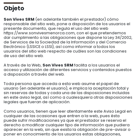
Objeto
Bedingungen und Garantien
Son Vives SRM
(en adelante también el prestador) cómo
Rechtliche Hinweise
responsable del sitio web, pone a disposición de los usuarios el
presente documento, que regula el uso del sitio web
Datenschutzbestimmungen
https://www.sonvivesmenorca.com, con el que pretendemos
dar cumplimiento a las obligaciones que dispone la Ley 34/2002,
Cookie-Richtlinie
de Servicios de la Sociedad de la Información y del Comercio
Electrónico (LSSICE o LSSI), así como informar a todos los
Sitemap
usuarios del sitio web respecto de cuáles son las condiciones
de uso del sitio web.
A través de la Web,
Son Vives SRM
facilita a los usuarios el
acceso y utilización de diferentes servicios y contenidos puestos
a disposición a través del web.
Toda persona que acceda a esta web asume el papel de
usuario (en adelante el usuario), e implica la aceptación total y
sin reservas de todas y cada una de las disposiciones incluidas
en este aviso legal, así como a cualesquiera otras disposiciones
legales que fueran de aplicación.
Como usuarios, tienen que leer atentamente este Aviso Legal en
cualquier de las ocasiones que entren a la web, pues ésta
puede sufrir modificaciones ya que el prestador se reserva el
derecho a modificar cualquier tipo de información que pudiera
aparecer en la web, sin que exista la obligación de pre-avisar o
poner en conocimiento de los usuarios estas obligaciones,