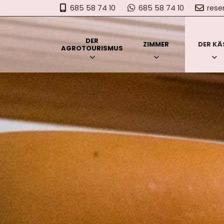
685 58 74 10
685 58 74 10
res
DER
ZIMMER
DER KÄ
AGROTOURISMUS